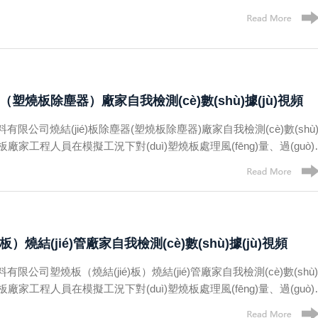
器（塑燒板除塵器）廠家自我檢測(cè)數(shù)據(jù)視頻
材阻力、實(shí)際排放濃度等性能數(shù)據(jù)進(jìn)行實(shí)
戶對(duì)產(chǎn)品數(shù)據(jù)參數(shù)的使用需求，也對(duì
ǎn)品的實(shí)際使用指標(biāo)有了更清晰確認(rèn)。
板）燒結(jié)管廠家自我檢測(cè)數(shù)據(jù)視頻
力、實(shí)際排放濃度等性能數(shù)據(jù)進(jìn)行實(shí)際測(cè