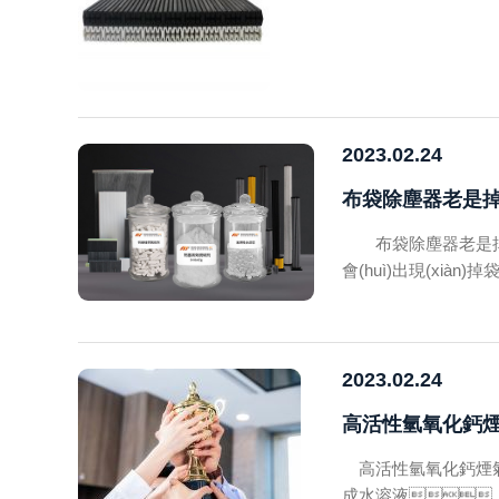
2023.02.24
布袋除塵器老是
布袋除塵器老是掉布袋
會(huì)出現(xiàn)
布袋生產(chǎn)廠家
程中造成的，
除塵器的花板孔是經(
(jīng)數(shù
2023.02.24
孔，精密度遠(yu
高活性氫氧化鈣
備沖出的孔圓潤(rùn
除塵布袋脹圈不能打開(k
高活性氫氧化鈣煙氣
開(kāi)呈橢圓狀
成水溶液，