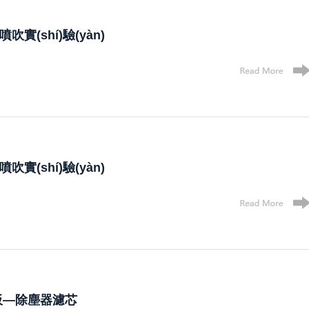
噴吹實(shí)驗(yàn)
噴吹實(shí)驗(yàn)
燒板—除塵器濾芯