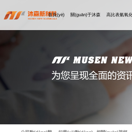
首頁(yè)
關(guān)于沐森
高比表氫氧