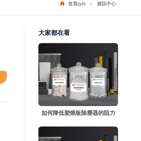
首頁(yè)
資訊中心
>
2021.01.29
大家都在看
燒結(jié)板除塵器（塑燒板除塵器）廠家自我
洛陽(yáng)沐森新材料有限公司燒結(jié)板除塵器(塑燒板除塵器)廠家自我檢測(cè)數(shù)據(jù)視頻 燒結(jié)板廠家工程人員
在模擬工況下對(duì)塑燒板處理風(fēng)量、過(guò
(shù)據(jù)進(jìn)行實(shí)際測(cè)試，滿足用戶對(duì)產(c
(chǎn)廠家產(chǎn)品的實(shí)際使用指標(biāo)有了更清晰確認(
如何降低塑燒板除塵器的阻力