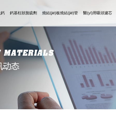
化鈣
鈣基柱狀脫硫劑
燒結(jié)板燒結(jié)管
醫(yī)用吸頭濾芯