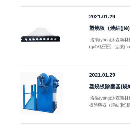
試，滿足用戶對(du
生產(chǎn)廠家產(c
2021.01.29
塑燒板（燒結(jié
洛陽(yáng)沐森新材料有限公司塑燒板（燒結(jié)板）燒結(jié)管廠家視頻 這里有多種規
(guī)格、型號(h
品，滿足用戶多
(jià)訂購(gòu)
2021.01.29
塑燒板除塵器{燒結
洛陽(yáng)沐森新材料有限公司塑燒板除塵器{燒結(jié)板除塵器}改造客戶案例視頻 塑燒
板除塵器（燒結(jié
面處理，應(yī
(jiǎn)便，維
的環(huán)保產(ch