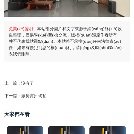
免責(zé)聲明：
本站部分圖片和文字來源于網(wǎng)絡(luò)收
集整理，僅供學(xué)習(xí)交流，版權(quán)歸原作者所有，
并不代表我站觀點(diǎn)。本站將不承擔(dān)任何法律責(zé)
任，如果有侵犯到您的權(quán)利，請(qǐng)及時(shí)聯(lián)
系我們刪除。
上一篇：
沒有了
下一篇：
廠房實(shí)拍
大家都在看