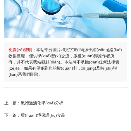
免責(zé)聲明：
本站部分圖片和文字來(lái)源于網(wǎng)絡(luò)
收集整理，僅供學(xué)習(xí)交流，版權(quán)歸原作者所
有，并不代表我站觀點(diǎn)。本站將不承擔(dān)任何法律責
(zé)任，如果有侵犯到您的權(quán)利，請(qǐng)及時(shí)聯
(lián)系我們刪除。
上一篇：
氣體過濾化學(xué)分析
下一篇：
環(huán)境保護(hù)食品